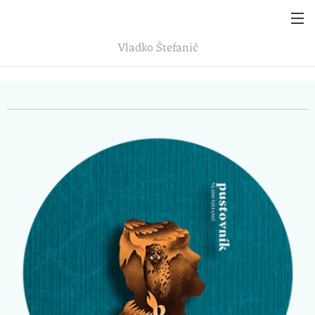
Vladko
Štefanič