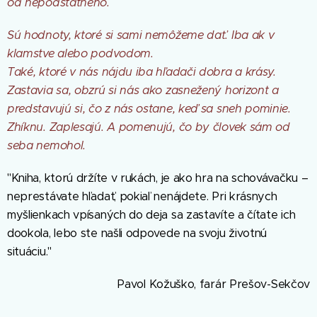
od nepodstatného.
Sú hodnoty, ktoré si sami nemôžeme dať. Iba ak v
klamstve alebo podvodom.
Také, ktoré v nás nájdu iba hľadači dobra a krásy.
Zastavia sa, obzrú si nás ako zasnežený horizont a
predstavujú si, čo z nás ostane, keď sa sneh pominie.
Zhíknu. Zaplesajú. A pomenujú, čo by človek sám od
seba nemohol.
"Kniha, ktorú držíte v rukách, je ako hra na schovávačku –
neprestávate hľadať, pokiaľ nenájdete. Pri krásnych
myšlienkach vpísaných do deja sa zastavíte a čítate ich
dookola, lebo ste našli odpovede na svoju životnú
situáciu."
Pavol Kožuško, farár Prešov-Sekčov