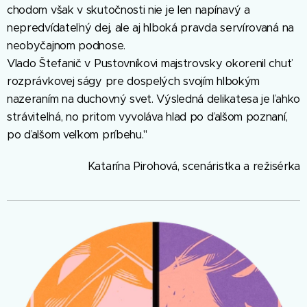
chodom však v skutočnosti nie je len napínavý a
nepredvídateľný dej, ale aj hlboká pravda servírovaná na
neobyčajnom podnose.
Vlado Štefanič v Pustovníkovi majstrovsky okorenil chuť
rozprávkovej ságy pre dospelých svojím hlbokým
nazeraním na duchovný svet. Výsledná delikatesa je ľahko
stráviteľná, no pritom vyvoláva hlad po ďalšom poznaní,
po ďalšom veľkom príbehu."
Katarína Pirohová, scenáristka a režisérka