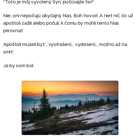
"Toto je môj vyvolený Syn, počúvajte ho!"
Nie, oni nepočujú obyčajný hlas. Boh hovorí. A niet nič, čo už
apoštoli zažili alebo počuli, k čomu by mohli tento hlas
prirovnať.
Apoštoli museli byť… vystrašení… vydesení… možno až na
smrť.
Ja by som bol.