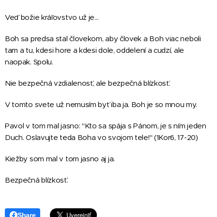
Veď božie kráľovstvo už je…
Boh sa predsa stal človekom, aby človek a Boh viac neboli
tam a tu, kdesi hore a kdesi dole, oddelení a cudzí, ale
naopak. Spolu.
Nie bezpečná vzdialenosť, ale bezpečná blízkosť.
V tomto svete už nemusím byť iba ja. Boh je so mnou my.
Pavol v tom mal jasno: "Kto sa spája s Pánom, je s ním jeden
Duch. Oslavujte teda Boha vo svojom tele!" (1Kor6, 17-20)
Kiežby som mal v tom jasno aj ja.
Bezpečná blízkosť.
Share