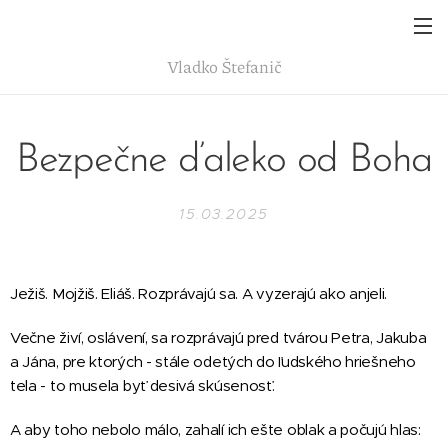
Vladko
Štefanič
Bezpečne ďaleko od Boha
15.03.2025
Ježiš. Mojžiš. Eliáš. Rozprávajú sa. A vyzerajú ako anjeli.
Večne živí, oslávení, sa rozprávajú pred tvárou Petra, Jakuba
a Jána, pre ktorých - stále odetých do ľudského hriešneho
tela - to musela byť desivá skúsenosť.
A aby toho nebolo málo, zahalí ich ešte oblak a počujú hlas: