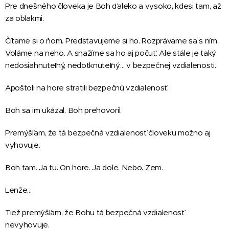
Pre dnešného človeka je Boh ďaleko a vysoko, kdesi tam, až
za oblakmi.
Čítame si o ňom. Predstavujeme si ho. Rozprávame sa s ním.
Voláme na neho. A snažíme sa ho aj počuť. Ale stále je taký
nedosiahnuteľný, nedotknuteľný… v bezpečnej vzdialenosti.
Apoštoli na hore stratili bezpečnú vzdialenosť.
Boh sa im ukázal. Boh prehovoril.
Premýšľam, že tá bezpečná vzdialenosť človeku možno aj
vyhovuje.
Boh tam. Ja tu. On hore. Ja dole. Nebo. Zem.
Lenže…
Tiež premýšľam, že Bohu tá bezpečná vzdialenosť
nevyhovuje.