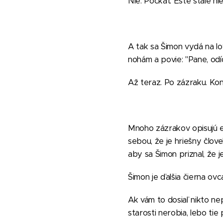
Nie. Počkať. Ešte stále nie
A tak sa Šimon vydá na lov
nohám a povie: "Pane, odí
Až teraz. Po zázraku. Ko
Mnoho zázrakov opisujú eva
sebou, že je hriešny člov
aby sa Šimon priznal, že je
Šimon je ďalšia čierna ovca
Ak vám to dosiaľ nikto ne
starosti nerobia, lebo tie 