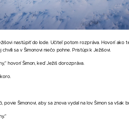
žišovi nastúpiť do lode. Učiteľ potom rozpráva. Hovorí ako t
j chvíli sa v Šimonovi niečo pohne. Pristúpi k Ježišovi.
ny," hovorí Šimon, keď Ježiš dorozpráva.
skoro.
i, povie Šimonovi, aby sa znova vydal na lov. Šimon sa však br
ny."