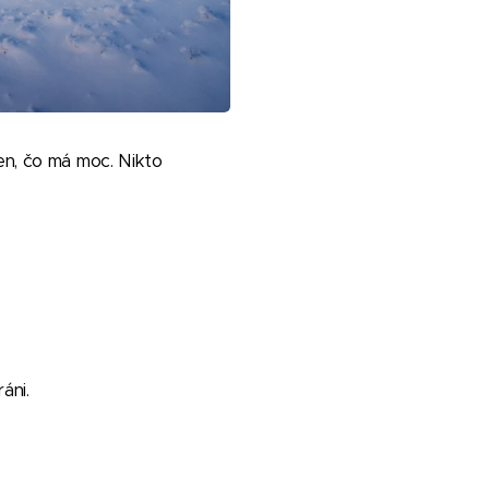
en, čo má moc. Nikto
áni.