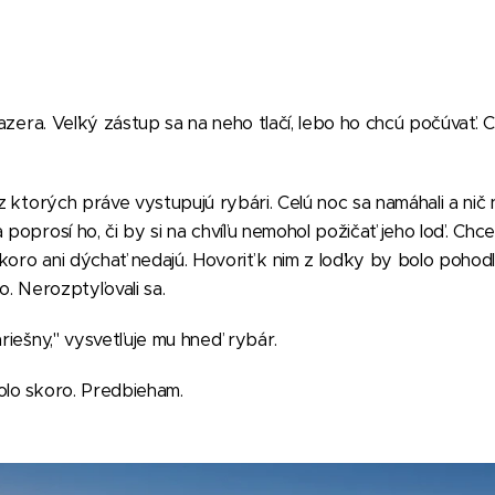
 jazera. Veľký zástup sa na neho tlačí, lebo ho chcú počúvať.
z ktorých práve vystupujú rybári. Celú noc sa namáhali a nič nec
 poprosí ho, či by si na chvíľu nemohol požičať jeho loď. Chce
 skoro ani dýchať nedajú. Hovoriť k nim z loďky by bolo pohod
ho. Nerozptyľovali sa.
hriešny," vysvetľuje mu hneď rybár.
olo skoro. Predbieham.