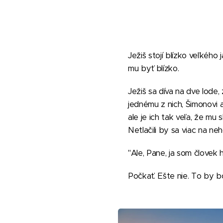
Ježiš stojí blízko veľkého
mu byť blízko.
Ježiš sa díva na dve lode, 
jednému z nich, Šimonovi a
ale je ich tak veľa, že mu
Netlačili by sa viac na ne
"Ale, Pane, ja som človek 
Počkať. Ešte nie. To by b