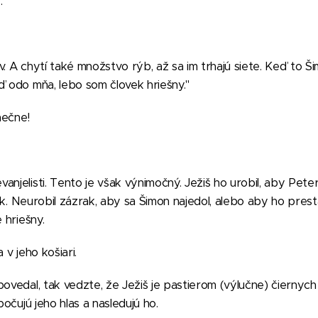
.
. A chytí také množstvo rýb, až sa im trhajú siete. Keď to Ši
ď odo mňa, lebo som človek hriešny."
nečne!
njelisti. Tento je však výnimočný. Ježiš ho urobil, aby Peter
ek.
Neurobil zázrak, aby sa Šimon najedol, alebo aby ho prestal
 hriešny.
 v jeho košiari.
povedal, tak vedzte, že Ježiš je pastierom (výlučne) čiernych
počujú jeho hlas a nasledujú ho.