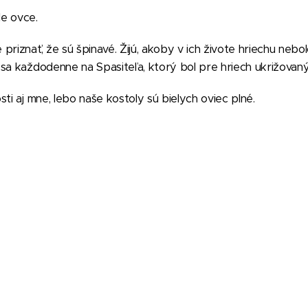
le ovce.
riznať, že sú špinavé. Žijú, akoby v ich živote hriechu nebolo
sa každodenne na Spasiteľa, ktorý bol pre hriech ukrižovaný
ti aj mne, lebo naše kostoly sú bielych oviec plné.