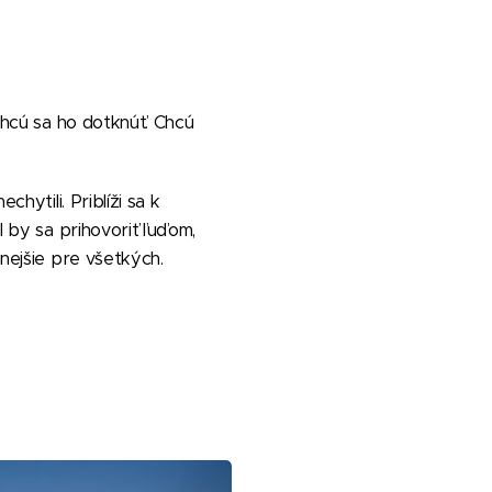
 Chcú sa ho dotknúť. Chcú
hytili. Priblíži sa k
l by sa prihovoriť ľuďom,
lnejšie pre všetkých.