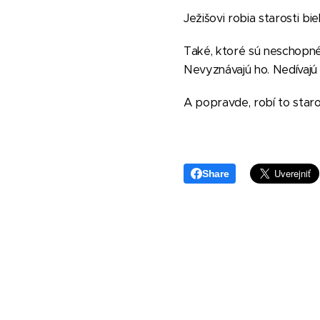
Ježišovi robia starosti bie
Také, ktoré sú neschopné p
Nevyznávajú ho. Nedívajú 
A popravde, robí to staros
Share