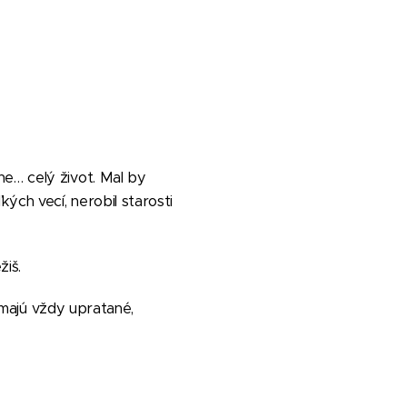
ne… celý život.
Mal by
ých vecí, nerobil starosti
žiš.
í majú vždy upratané,