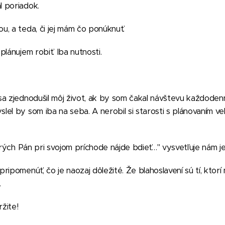
 poriadok.
, a teda, či jej mám čo ponúknuť.
lánujem robiť. Iba nutnosti.
a zjednodušil môj život, ak by som čakal návštevu každoden
l by som iba na seba. A nerobil si starosti s plánovaním veľk
orých Pán pri svojom príchode nájde bdieť…" vysvetľuje nám je
ripomenúť, čo je naozaj dôležité.
Že blahoslavení sú tí, ktor
.
ržite!