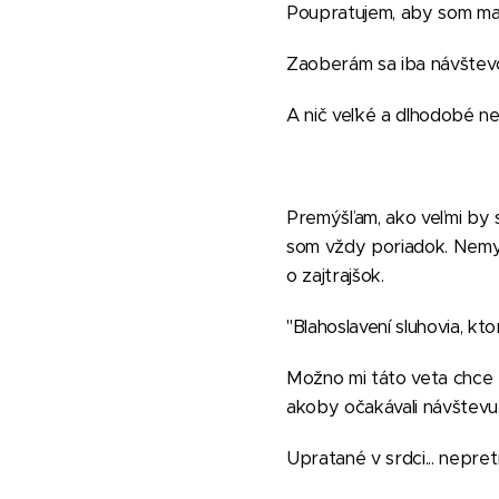
Poupratujem, aby som mal
Zaoberám sa iba návštevou
A nič veľké a dlhodobé nep
Premýšľam, ako veľmi by s
som vždy poriadok. Nemysle
o zajtrajšok.
"Blahoslavení sluhovia, kt
Možno mi táto veta chce p
akoby očakávali návštevu
Upratané v srdci... nepret