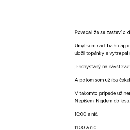
Povedal, že sa zastaví o 
Umyl som riad, ba ho aj po
uložil topánky a vytrepal
,Prichystaný na návštevu!'
A potom som už iba čakal
V takomto prípade už nero
Nepíšem. Nejdem do lesa.
10:00 a nič.
11:00 a nič.