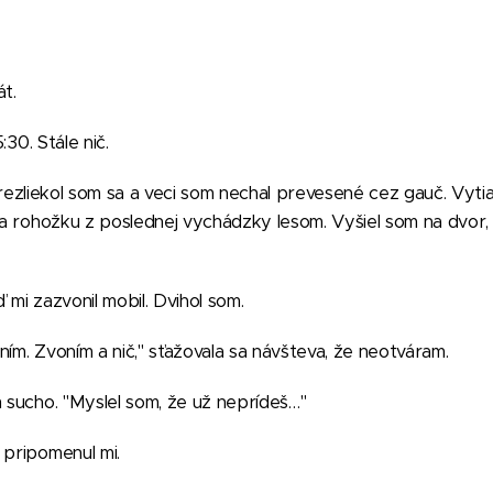
át.
:30. Stále nič.
rezliekol som sa a veci som nechal prevesené cez gauč. Vyti
 na rohožku z poslednej vychádzky lesom. Vyšiel som na dvor
 mi zazvonil mobil. Dvihol som.
ním. Zvoním a nič," sťažovala sa návšteva, že neotváram.
m sucho. "Myslel som, že už neprídeš…"
 pripomenul mi.