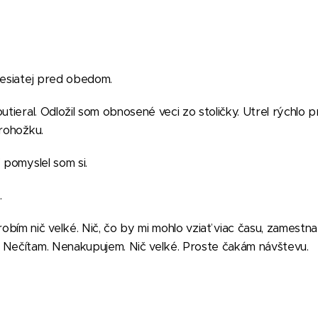
desiatej pred obedom.
utieral. Odložil som obnosené veci zo stoličky. Utrel rýchlo p
 rohožku.
 pomyslel som si.
.
bím nič veľké. Nič, čo by mi mohlo vziať viac času, zamestna
 Nečítam. Nenakupujem. Nič veľké. Proste čakám návštevu.