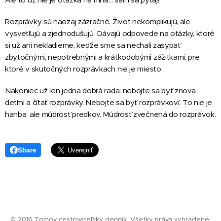
Rozprávky sú naozaj zázračné. Život nekomplikujú, ale
vysvetľujú a zjednodušujú. Dávajú odpovede na otázky, ktoré
si už ani nekladieme, keďže sme sa nechali zasypať
zbytočnými, nepotrebnými a krátkodobými zážitkami, pre
ktoré v skutočných rozprávkach nie je miesto.
Nakoniec už len jedna dobrá rada: nebojte sa byť znova
deťmi a čítať rozprávky. Nebojte sa byť rozprávkoví. To nie je
hanba, ale múdrosť predkov. Múdrosť zvečnená do rozprávok.
Share
© 2016 Tomov cestovateľský denník. Všetky práva vyhradené.