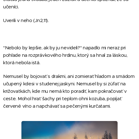
učeníci.
Uverili v neho (Jn2,11).
"Nebolo by lepšie, ak by ju nevideli?" napadlo mi neraz pri
pohľade na rozprávkového hrdinu, ktorý sa hnal za láskou,
ktorá nebola istá.
Nemusel by bojovať s drakmi, ani zomierať hladom a smädom
učupený kdesi v studenej jaskyni. Nemusel by si zúfať na
križovatkách, kde mu nemá kto poradiť, kam pokračovať v
ceste. Mohol hrať šachy pri teplom ohni kozuba, popíjať
červené víno a napchávať sa pečenými kurčatami.