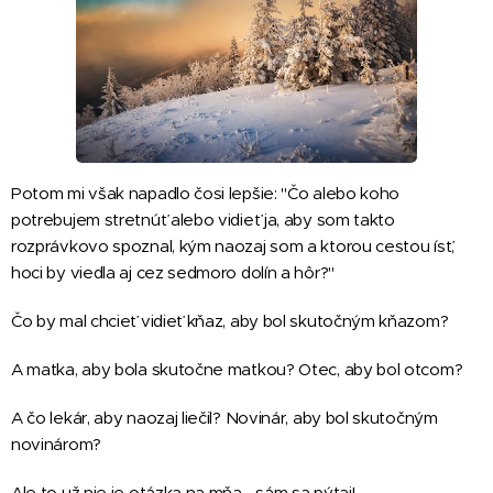
Potom mi však napadlo čosi lepšie: "Čo alebo koho
potrebujem stretnúť alebo vidieť ja, aby som takto
rozprávkovo spoznal, kým naozaj som a ktorou cestou ísť,
hoci by viedla aj cez sedmoro dolín a hôr?"
Čo by mal chcieť vidieť kňaz, aby bol skutočným kňazom?
A matka, aby bola skutočne matkou? Otec, aby bol otcom?
A čo lekár, aby naozaj liečil? Novinár, aby bol skutočným
novinárom?
Ale to už nie je otázka na mňa… sám sa pýtaj!