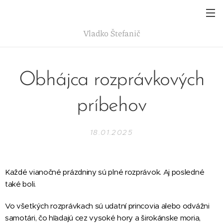
Vladko
Štefanič
Obhájca rozprávkových
príbehov
18.01.2025
Každé vianočné prázdniny sú plné rozprávok. Aj posledné
také boli.
Vo všetkých rozprávkach sú udatní princovia alebo odvážni
samotári, čo hľadajú cez vysoké hory a širokánske moria,