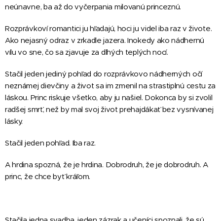
neúnavne, ba až do vyčerpania milovanú princeznú.
Rozprávkoví romantici ju hľadajú, hoci ju videl iba raz v živote.
Ako nejasný odraz v zrkadle jazera. Inokedy ako nádhernú
vílu vo sne, čo sa zjavuje za dlhých teplých nocí.
Stačil jeden jediný pohľad do rozprávkovo nádherných očí
neznámej dievčiny a život sa im zmenil na strastiplnú cestu za
láskou. Princ riskuje všetko, aby ju našiel. Dokonca by si zvolil
radšej smrť, než by mal svoj život prehajdákať bez vysnívanej
lásky.
Stačil jeden pohľad. Iba raz.
A hrdina spozná, že je hrdina. Dobrodruh, že je dobrodruh. A
princ, že chce byť kráľom.
Stačila jedna svadba, jeden zázrak a učeníci spoznali, že sú