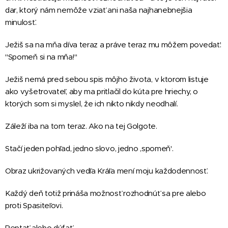
dar, ktorý nám nemôže vziať ani naša najhanebnejšia
minulosť.
Ježiš sa na mňa díva teraz a práve teraz mu môžem povedať:
"Spomeň si na mňa!"
Ježiš nemá pred sebou spis môjho života, v ktorom listuje
ako vyšetrovateľ, aby ma pritlačil do kúta pre hriechy, o
ktorých som si myslel, že ich nikto nikdy neodhalí.
Záleží iba na tom teraz. Ako na tej Golgote.
Stačí jeden pohľad, jedno slovo, jedno ,spomeň'.
Obraz ukrižovaných vedľa Kráľa mení moju každodennosť.
Každý deň totiž prináša možnosť rozhodnúť sa pre alebo
proti Spasiteľovi.
Reptať alebo dúfať.