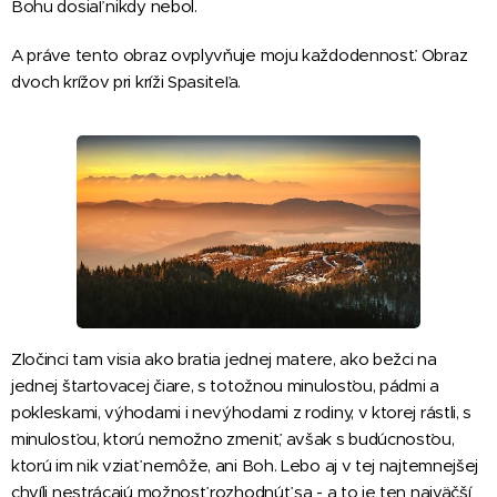
Bohu dosiaľ nikdy nebol.
A práve tento obraz ovplyvňuje moju každodennosť. Obraz
dvoch krížov pri kríži Spasiteľa.
Zločinci tam visia ako bratia jednej matere, ako bežci na
jednej štartovacej čiare, s totožnou minulosťou, pádmi a
pokleskami, výhodami i nevýhodami z rodiny, v ktorej rástli, s
minulosťou, ktorú nemožno zmeniť, avšak s budúcnosťou,
ktorú im nik vziať nemôže, ani Boh. Lebo aj v tej najtemnejšej
chvíli nestrácajú možnosť rozhodnúť sa - a to je ten najväčší