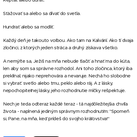
Sťažovať sa alebo sa dívať do svetla.
Hundrať alebo sa modliť.
Každý deň je takouto voľbou. Ako tam na Kalvárií. Ako tí dvaja
zločinci, z ktorých jeden stráca a druhý získava všetko.
A nemýľte sa, Ježiš na mňa nebude tlačiť a hnať ma do kúta,
len aby som sa správne rozhodol. Ani toho zločinca, ktorý iba
preklínal, nijako neprehovára a nevaruje. Nechá ho slobodne
si vybrať: svetlo alebo tmu, peklo alebo ráj. A z lásky,
nepochopiteľnej lásky, jeho rozhodnutie mlčky rešpektuje.
Nech je teda odteraz každé teraz - tá najdôležitejšia chvíľa
života - naplnená jediným správnym rozhodnutím: "Spomeň
si, Pane, na mňa, keď prídeš do svojho kráľovstva!"