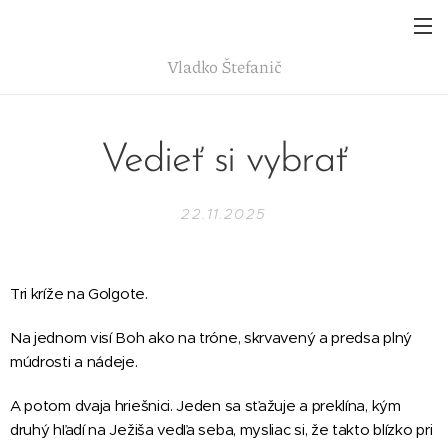
Vladko
Štefanič
Vedieť si vybrať
22.11.2025
Tri kríže na Golgote.
Na jednom visí Boh ako na tróne, skrvavený a predsa plný
múdrosti a nádeje.
A potom dvaja hriešnici. Jeden sa sťažuje a preklína, kým
druhý hľadí na Ježiša vedľa seba, mysliac si, že takto blízko pri