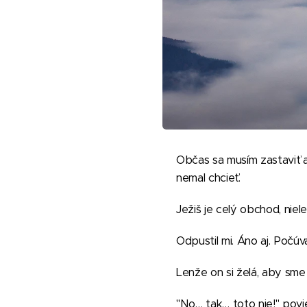
Občas sa musím zastaviť a
nemal chcieť.
Ježiš je celý obchod, niel
Odpustil mi. Áno aj. Počúva
Lenže on si želá, aby sme 
"No… tak… toto nie!" povie