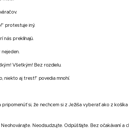
váračov.
" protestuje iný.
í nás preklínajú.
y nejeden.
tkým! Všetkým! Bez rozdielu.
o, niekto aj trest!" povedia mnohí.
 pripomenúť si, že nechcem si z Ježiša vyberať ako z košík
 Neohovárajte. Neodsudzujte. Odpúšťajte. Bez očakávaní a c