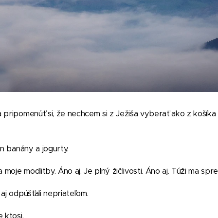
 pripomenúť si, že nechcem si z Ježiša vyberať ako z košík
en banány a jogurty.
 moje modlitby. Áno aj. Je plný žičlivosti. Áno aj. Túži ma spre
aj odpúšťali nepriateľom.
 ktosi.