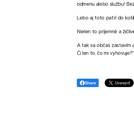
odmenu alebo službu! Bez
Lebo aj toto patrí do koší
Nielen to príjemné a žičliv
A tak sa občas zastavím 
Či len to, čo mi vyhovuje?
Share