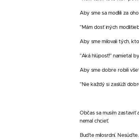
Aby sme sa modlili za oho
"Mám dosť iných modlitieb!
Aby sme milovali tých, ktor
"Aká hlúposť!" namietal b
Aby sme dobre robili vše
"Nie každý si zaslúži dobr
Občas sa musím zastaviť a
nemal chcieť.
Buďte milosrdní. Nesúďte.