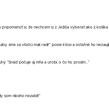
 pripomenúť si, že nechcem si z Ježiša vyberať ako z košík
 aby sme sa všetci mali radi!" povie ktosi a ostatné ho nezaují
ruhý. "Snáď počuje aj mňa a urobí, o čo ho prosím…"
dy som nikoho nezabil!"