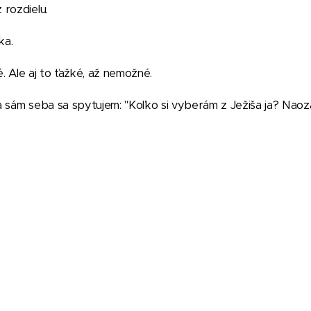
 rozdielu.
ka.
é. Ale aj to ťažké, až nemožné.
a sám seba sa spytujem: "Koľko si vyberám z Ježiša ja? Naoz
"