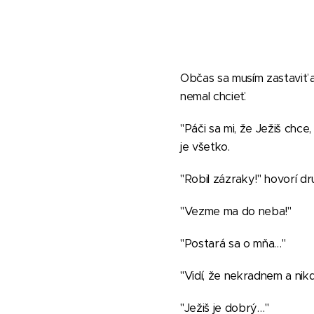
Občas sa musím zastaviť a
nemal chcieť.
"Páči sa mi, že Ježiš chce,
je všetko.
"Robil zázraky!" hovorí d
"Vezme ma do neba!"
"Postará sa o mňa…"
"Vidí, že nekradnem a nik
"Ježiš je dobrý…"