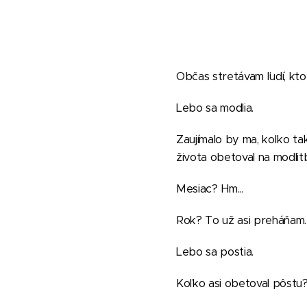
Občas stretávam ľudí, ktor
Lebo sa modlia.
Zaujímalo by ma, koľko tak
života obetoval na modlit
Mesiac? Hm...
Rok? To už asi preháňam
Lebo sa postia.
Koľko asi obetoval pôst