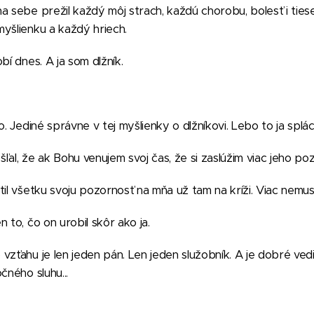
a sebe prežil každý môj strach, každú chorobu, bolesť i ties
yšlienku a každý hriech.
bí dnes. A ja som dlžník.
o. Jediné správne v tej myšlienky o dlžníkovi. Lebo to ja splá
al, že ak Bohu venujem svoj čas, že si zaslúžim viac jeho poz
il všetku svoju pozornosť na mňa už tam na kríži. Viac nemusí
 to, čo on urobil skôr ako ja.
vzťahu je len jeden pán. Len jeden služobník. A je dobré vedi
čného sluhu...