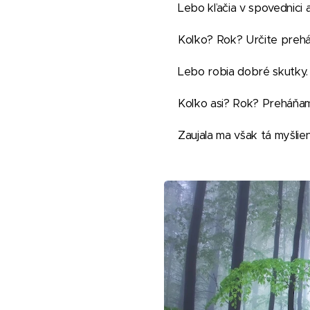
Lebo kľačia v spovednici 
Koľko? Rok? Určite pre
Lebo robia dobré skutky. 
Koľko asi? Rok? Preháňam
Zaujala ma však tá myšlie