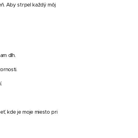
eň. Aby strpel každý môj
cam dlh.
ornosti.
.
eť, kde je moje miesto pri