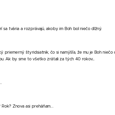
í sa tvária a rozprávajú, akoby im Boh bol niečo dlžný.
ý priemerný štyridsiatnik, čo si namýšľa, že mu je Boh niečo 
bu. Ak by sme to všetko zrátali za tých 40 rokov...
…
u? Rok? Znova asi preháňam…