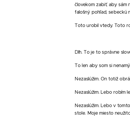
človekom zabiť, aby sám n
falošný pohľad, sebeckú m
Toto urobil vtedy. Toto ro
Dlh. To je to správne slov
To len aby som si nenamýšľ
Nezaslúžim. On totiž obrát
Nezaslúžim. Lebo robím len
Nezaslúžim. Lebo v tomto 
stole. Moje miesto neužito