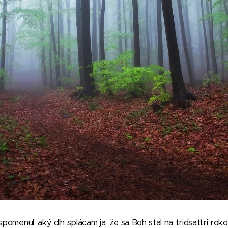
spomenul, aký dlh splácam ja: že sa Boh stal na tridsaťtri ro