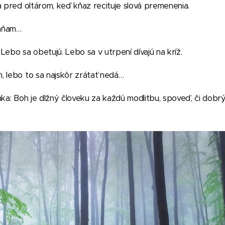
a pred oltárom, keď kňaz recituje slová premenenia.
háňam…
Lebo sa obetujú. Lebo sa v utrpení dívajú na kríž.
, lebo to sa najskôr zrátať nedá…
nka: Boh je dlžný človeku za každú modlitbu, spoveď, či dobrý